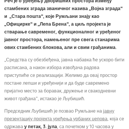
Реч је о уређењу дворишних простора између
стамбених зграда званичног назива „Војна зграда“
и „Стара пошта“, које Румљани знају као
„Официрке“ и „Лепа Брена“, а циљ пројекта је
стварање савременог, функционалног и уређеног
јавног простора, намењеног пре свега станарима
ових стамбених блокова, али и свим грађанима.
„Средства су обезбеђена, јавна набавка ће ускоро бити
расписана, а након избора извођача радова
приступиће се реализацији. Желимо да овај простор
постане лепши и уређенији и да буде савремено
пријатно место за боравак, дружење и свакодневни
живот грађана“, истакао је Љубишић.
Председник Љубишић је позвао Румљане на
јавну
презентацију пројекта уређења урбаних џепова
, која се
одржава
у петак, 3. јула
, са почетком у 10 часова у