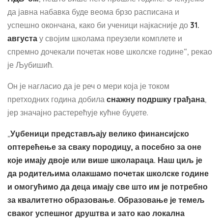
да јавна набавка буде веома брзо расписана и
успешно окончана, како би ученици најкасније до
3
1
.
августа
у својим школама преузели комплете и
спремно дочекали почетак нове школске године“, рекао
је Љубишић.
Он је нагласио да је реч о мери која је током
претходних година добила
снажну подршку грађана
,
јер значајно растерећује кућне буџете.
„
Уџбеници представљају велико финансијско
оптерећење за сваку породицу, а посебно за оне
које имају двоје или више школараца. Наш циљ је
да родитељима олакшамо почетак школске године
и омогућимо да деца имају све што им је потребно
за квалитетно образовање. Образовање је темељ
сваког успешног друштва и зато као локална