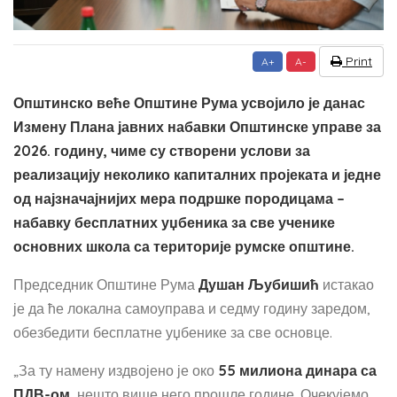
Print
A+
A-
Општинско веће Општине Рума усвојило је данас
Измену Плана јавних набавки Општинске управе за
2026. годину, чиме су створени услови за
реализацију неколико капиталних пројеката и једне
од најзначајнијих мера подршке породицама –
набавку бесплатних уџбеника за све ученике
основних школа са територије румске општине.
Председник Општине Рума
Душан Љубишић
истакао
је да ће локална самоуправа и седму годину заредом,
обезбедити бесплатне уџбенике за све основце.
„За ту намену издвојено је око
55 милиона динара са
ПДВ-ом
, нешто више него прошле године. Очекујемо