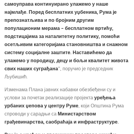
самоуправа континуирано улажемо у наше
најмлађе. Поред бесплатних уџбеника, Рума је
препознатљива и по бројним другим
популационим мерама – бесплатном вртићу,
подстицајима за наталитетну политику, помоћи
осетљивим категоријама становништва и снажном
систему социјалне заштите. Наставићемо да
улажемо у породицу, децу и бољи квалитет живота
свих наших суграђана
“, поручио је председник
Љубишић.
Изменама Плана јавних набавки обезбеђени су и
услови за почетак реализације пројекта
уређења
урбаних џепова у центру Руме
, који Општина Рума
спроводи у сарадњи са
Министарством
грађевинарства, саобраћаја и инфраструктуре.