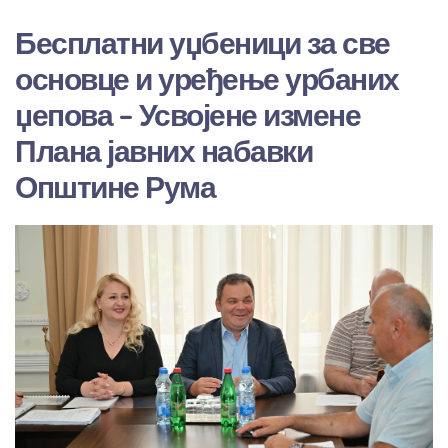
Бесплатни уџбеници за све
основце и уређење урбаних
џепова – Усвојене измене
Плана јавних набавки
Општине Рума