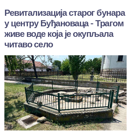
Ревитализација старог бунара
у центру Буђановаца - Трагом
живе воде која је окупљала
читаво село