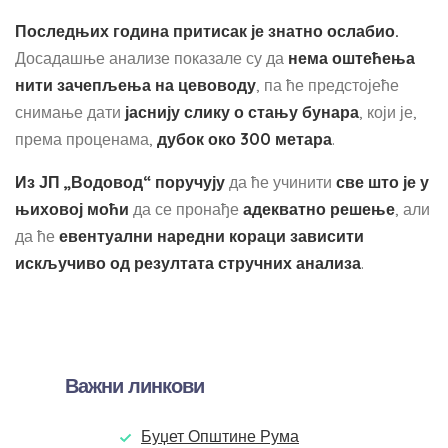
Последњих година притисак је знатно ослабио.
Досадашње анализе показале су да
нема оштећења
нити зачепљења на цевоводу
, па ће предстојеће
снимање дати
јаснију слику о стању бунара
, који је,
према проценама,
дубок око 300 метара
.
Из ЈП „Водовод“ поручују
да ће учинити
све што је у
њиховој моћи
да се пронађе
адекватно решење
, али
да ће
евентуални наредни кораци зависити
искључиво од резултата стручних анализа
.
Важни линкови
Буџет Општине Рума