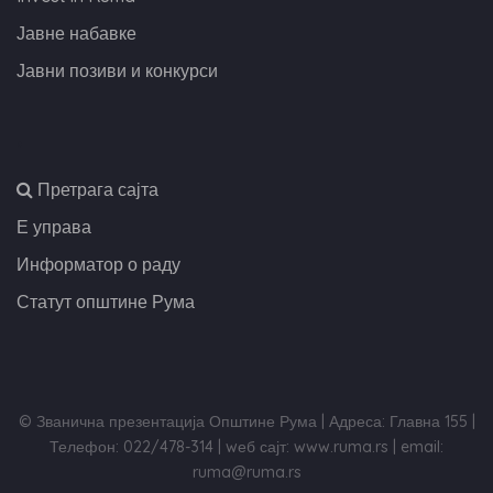
Јавне набавке
Јавни позиви и конкурси
,
Претрага сајта
Е управа
Информатор о раду
Статут општине Рума
© Званична презентација Општине Рума | Адреса: Главна 155 |
Телефон: 022/478-314 | wеб сајт: www.ruma.rs | email:
ruma@ruma.rs