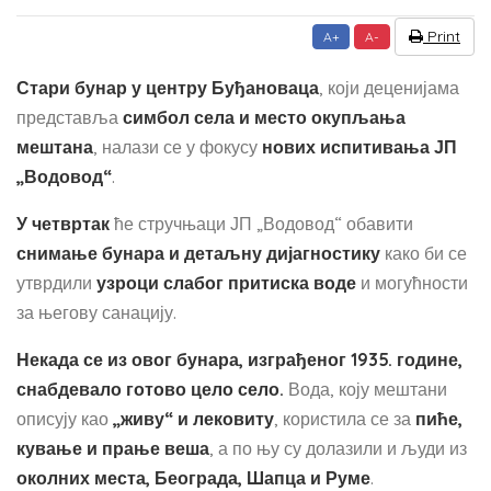
Print
A+
A-
Стари бунар у центру Буђановаца
, који деценијама
представља
симбол села и место окупљања
мештана
, налази се у фокусу
нових испитивања ЈП
„Водовод“
.
У четвртак
ће стручњаци ЈП „Водовод“ обавити
снимање бунара и детаљну дијагностику
како би се
утврдили
узроци слабог притиска воде
и могућности
за његову санацију.
Некада се из овог бунара, изграђеног 1935. године,
снабдевало готово цело село.
Вода, коју мештани
описују као
„живу“ и лековиту
, користила се за
пиће,
кување и прање веша
, а по њу су долазили и људи из
околних места, Београда, Шапца и Руме
.