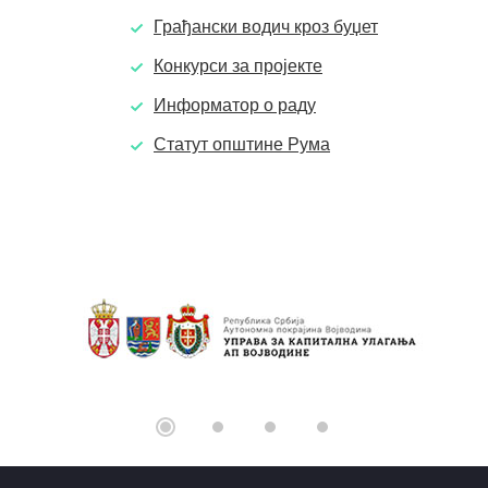
Грађански водич кроз буџет
Конкурси за пројекте
Информатор о раду
Статут општине Рума