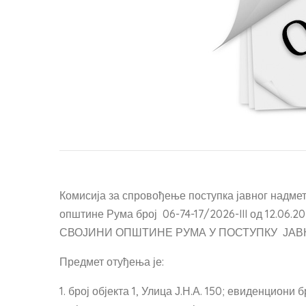
Комисија за спровођење поступка јавног над
општине Рума број 06-74-17/2026-III од 12.
СВОЈИНИ ОПШТИНЕ РУМА У ПОСТУПКУ ЈАВ
Предмет отуђења је:
1. број објекта 1, Улица Ј.Н.А. 150; евиденциони 