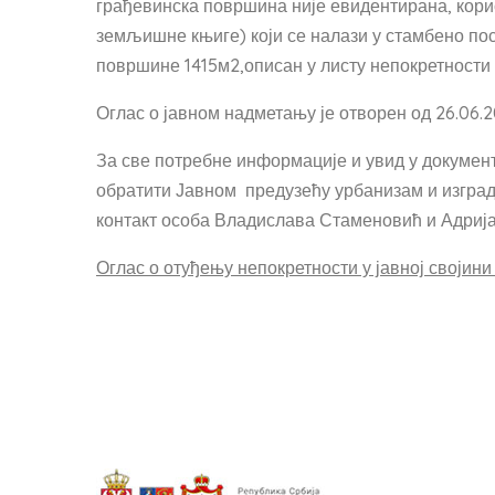
грађевинска површина није евидентирана, кор
земљишне књиге) који се налази у стамбено посл
површине 1415м2,описан у листу непокретности бр
Оглас о јавном надметању је отворен од 26.06.20
За све потребне информације и увид у докумен
обратити Јавном предузећу урбанизам и изград
контакт особа Владислава Стаменовић и Адриј
Оглас о отуђењу непокретности у јавној својин