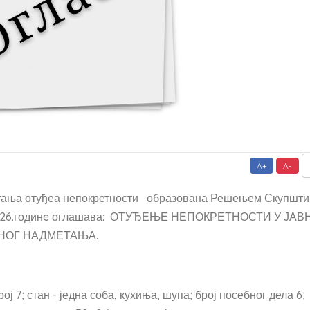
A+
A-
метања отуђеа непокретности образована Решењем Скупшт
06.2026.годинe оглашава: ОТУЂЕЊЕ НЕПОКРЕТНОСТИ У ЈАВ
НОГ НАДМЕТАЊА.
број 7; стан - једна соба, кухиња, шупа; број посебног дела 6;