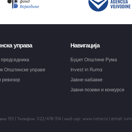
нска управа
Навигација
 председника
Буџет Општине Рума
к Општинске управе
Invest in Ruma
 ревизор
Јавне набавке
Јавни позиви и конкурси
на 155 | Телефон: 022/478-314 | wеб сајт: www.ruma.rs | email: r