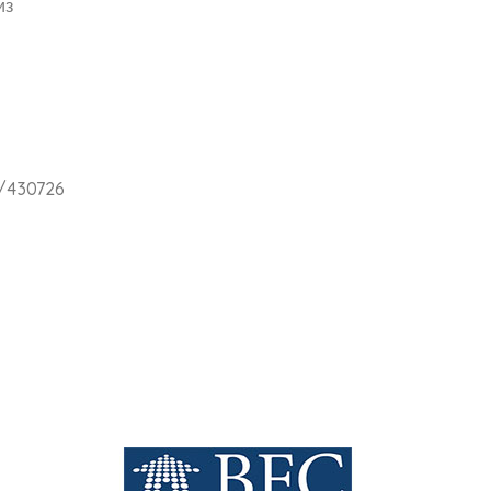
из
у
 /430726