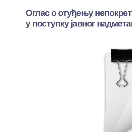
Оглас о отуђењу непокрет
у поступку јавног надмет