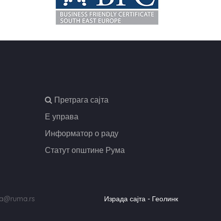
,
Претрага сајта
Е управа
Информатор о раду
Статут општине Рума
uma@ruma.rs
Израда сајта - Геолинк