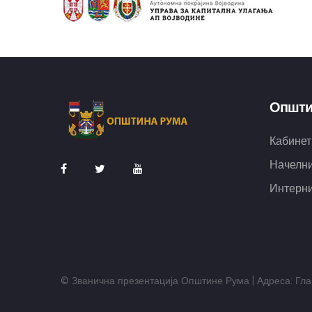
Општи
Кабинет
Начелни
Интерни
© Званична презентација Општине Рума | Адреса: Глав