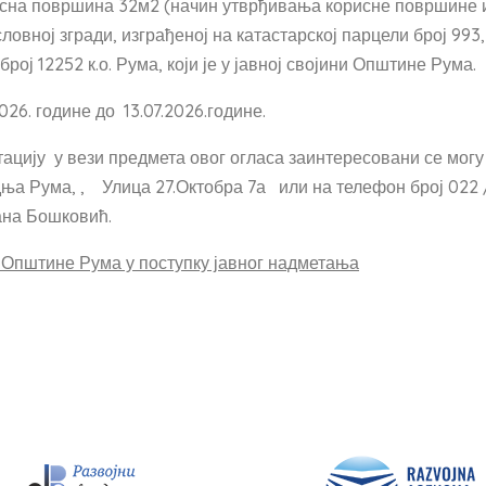
исна површина 32м2 (начин утврђивања корисне површине 
овној згради, изграђеној на катастарској парцели број 993,
ој 12252 к.о. Рума, који је у јавној својини Општине Рума.
26. године до 13.07.2026.године.
тацију у вези предмета овог огласа заинтересовани се мог
ња Рума, , Улица 27.Октобра 7а или на телефон број 022
ана Бошковић.
и Општине Рума у поступку јавног надметања