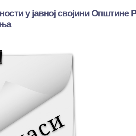
ности у јавној својини Општине 
ања