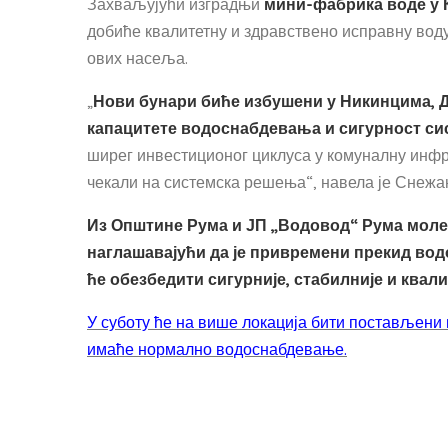
Захваљујући изградњи
мини-фабрика воде у 
добиће квалитетну и здравствено исправну воду
ових насеља.
„
Нови бунари биће избушени у Никинцима, 
капацитете водоснабдевања и сигурност си
ширег инвестиционог циклуса у комуналну инфр
чекали на системска решења“, навела је Снежа
Из Општине Рума и ЈП „Водовод“ Рума моле
наглашавајући да је привремени прекид вод
ће обезбедити сигурније, стабилније и квал
У суботу ће на више локација бити постављени 
имаће нормално водоснабдевање.