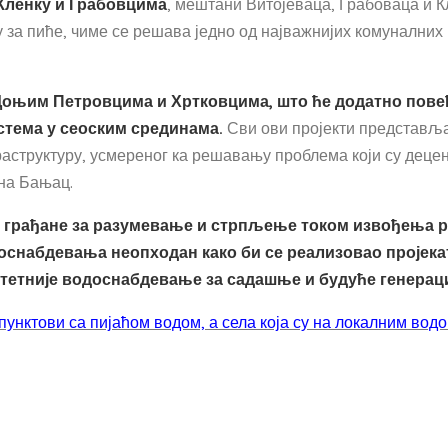
Кленку и Грабовцима
, мештани Витојеваца, Грабоваца и К
 за пиће, чиме се решава једно од најважнијих комуналних
Доњим Петровцима и Хртковцима, што ће додатно пове
стема у сеоским срединама.
Сви ови пројекти представља
аструктуру, усмереног ка решавању проблема који су деце
на Бањац.
 грађане за разумевање и стрпљење током извођења р
оснабдевања неопходан како би се реализовао пројекат
итетније водоснабдевање за садашње и будуће генераци
пунктови са пијаћом водом, а села која су на локалним вод