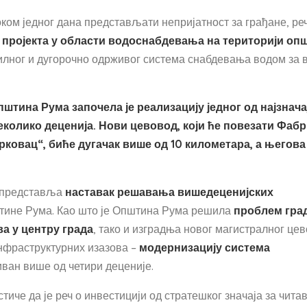
м једног дана представљати непријатност за грађане, реч
ег пројекта у области водоснабдевања на територији оп
билног и дугорочно одрживог система снабдевања водом за 
тина Рума започела је реализацију једног од најзнача
колико деценија. Нови цевовод, који ће повезати Фабр
ковац“, биће дугачак више од 10 километара, а његова
а представља
наставак решавања вишедеценијских
тине Рума. Као што је Општина Рума решила
проблем гра
а у центру града
, тако и изградња новог магистралног це
нфраструктурних изазова –
модернизацију система
иван више од четири деценије.
тиче да је реч о инвестицији од стратешког значаја за читав