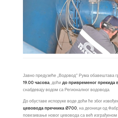
Јавно предузеће „Водовод“ Рума обавештава г
19.00 часова
, доћи
до привременог прекида 
снабдевају водом са Регионалног водовода.
До обуставе испоруке воде доћи ће због извођ
цевовода пречника Ø700
, на деоници од Фаб
повезивање новог цевовода са већ изграђеном 