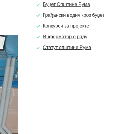
Буџет Општине Рума
Грађански водич кроз буџет
Конкурси за пројекте
Информатор о раду
Статут општине Рума