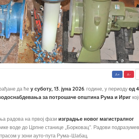
A+
A-
рађане да ће
у суботу, 13. јуна 2026
. године, у периоду
од 
водоснабдевања за потрошаче општина Рума и Ириг
кој
ења радова на првој фази
изградње новог магистралног
рике воде до Црпне станице „Борковац“. Радови подразумев
трасом у зони ауто-пута Рума–Шабац.