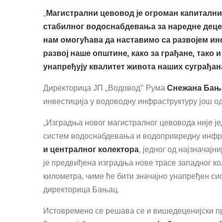
„
Магистрални цевовод је огроман капитални
стабилног водоснабдевања за наредне деце
нам омогућава да наставимо са развојем ин
развој наше општине, како за грађане, тако 
унапређују квалитет живота наших суграђан
Директорица ЈП „Водовод“ Рума
Снежана Бањ
инвестиција у водоводну инфраструктуру још о
„Изградња новог магистралног цевовода није ј
систем водоснабдевања и водопривредну инфрас
и централног колектора
, једног од најзначај
је предвиђена изградња нове трасе западног ко
километра, чиме ће бити значајно унапређен с
директорица Бањац.
Истовремено се решава се и вишедеценијски п