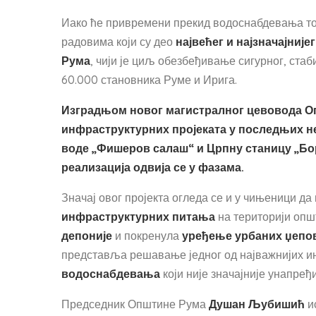
Иако ће привремени прекид водоснабдевања токо
радовима који су део
највећег и најзначајниј
Рума
, чији је циљ обезбеђивање сигурног, ста
60.000 становника Руме и Ирига.
Изградњом новог магистралног цевовода Опш
инфраструктурних пројеката у последњих не
воде „Фишеров салаш“ и Црпну станицу „Бор
реализација одвија се у фазама.
Значај овог пројекта огледа се и у чињеници д
инфраструктурних питања
на територији опш
депоније
и покренула
уређење урбаних џепов
представља решавање једног од најважнијих и
водоснабдевања
који није значајније унапређ
Председник Општине Рума
Душан Љубишић
ис