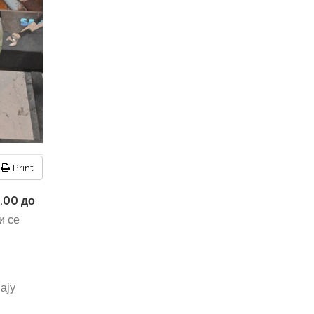
Print
4.00 до
и се
ају