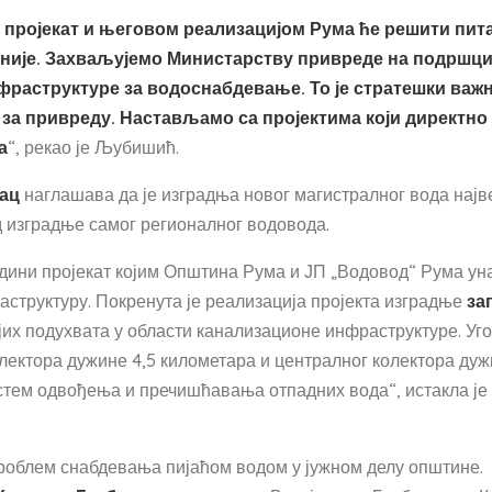
 пројекат и његовом реализацијом Рума ће решити пи
није. Захваљујемо Министарству привреде на подршци
фраструктуре за водоснабдевање. То је стратешки важн
и за привреду. Настављамо са пројектима који директно
а
“, рекао је Љубишић.
ац
наглашава да је изградња новог магистралног вода најв
д изградње самог регионалног водовода.
едини пројекат којим Општина Рума и ЈП „Водовод“ Рума ун
труктуру. Покренута је реализација пројекта изградње
за
нијих подухвата у области канализационе инфраструктуре. У
лектора дужине 4,5 километара и централног колектора дуж
истем одвођења и пречишћавања отпадних вода“, истакла је
роблем снабдевања пијаћом водом у јужном делу општине.