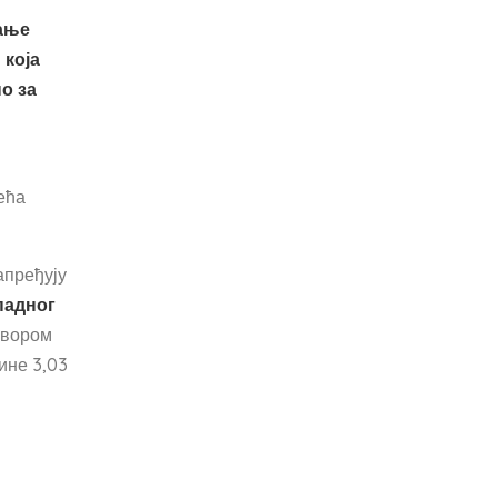
тање
 која
о за
ећа
апређују
падног
говором
ине 3,03