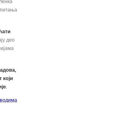
ленка
 питања
ћати
ју део
нијама
адова,
 који
је.
оводима