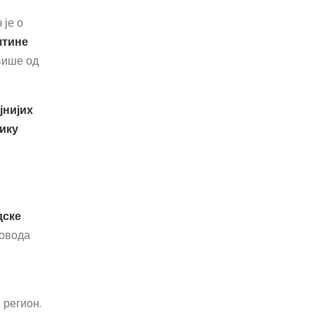
 је о
штине
више од
јнијих
ику
дске
вовода
 регион.