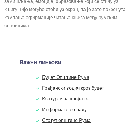
замишљања, емоције, образовање који се стичу уз
књигу није могуће стећи уз екран, па је зато покренута
кампања афирмације читања књига међу румским
основцима.
Важни линкови
Буџет Општине Рума
Грађански водич кроз буџет
Конкурси за пројекте
Информатор о раду
Статут општине Рума