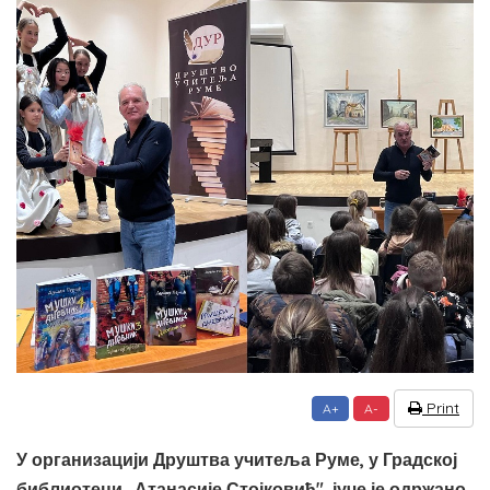
Print
A+
A-
У организацији Друштва учитеља Руме, у Градској
библиотеци „Атанасије Стојковић", јуче је одржано