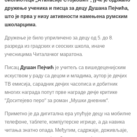
дружење ученика и писца за децу Душана Пејчића,
што је прва у низу активности намењена румским
школарцима.
Дружење је било уприличено за децу од 5. до 8.
разреда из градских и сеоских школа, иначе
учесницима Читалачког маратона.
Писац
Душан Пејчић
је учитељ са вишедеценијским
искуством у раду са децом и младима, аутор је дечјих
ТВ емисија, сарадник дечјих часописа и добитник
многих награда попут прве награде дечје критике
"Доситејево перо" за роман „Мушки дневник".
Приметно је да дигитална ера упућује децу на мобилне
телефоне, таблете, компјутерске игрице, а да навика
читања знатно опада. Међутим, садржаје, доживљаје,