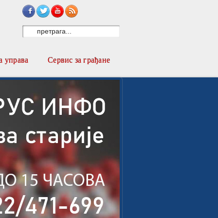
Sign in with Facebook
Sign in with Twitter
Subscribe on YouTube
Subscribe to RSS
 управа
Сервис за грађане