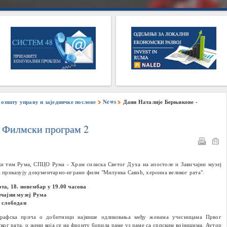
општу управу и заједничке послове
News
Дани Наталије Берњикове -
- Филмски програм 2
и тим Рума, СПЦО Рума - Храм силаска Светог Духа на апостоле и Завичајни музеј
 приказују документарно-играни филм "Милунка Савић, хероина великог рата".
та, 18. новембар у 19.00 часова
чајни музеј Рума
 слободан
графска прича о добитници највише одликовања међу женама учесницама Првог
ског рата, о жени која се на фронту борила раме уз раме са српским војницима. Аутор