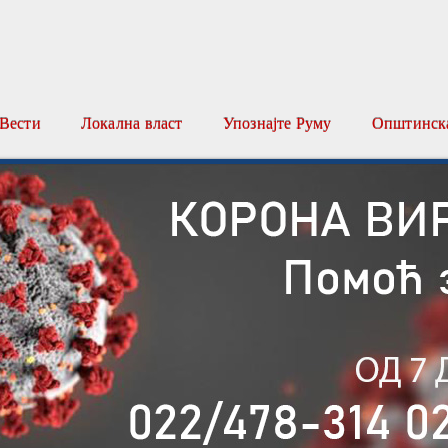
Вести
Локална власт
Упознајте Руму
Општинска