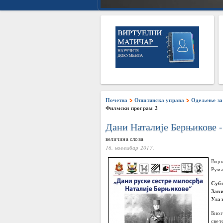
Почетна
Општинска управа
Одељење за 
Филмски програм 2
Дани Наталије Берњикове 
величина слова
16. новембар 2017.
Ворк
Рума
Субо
Зави
Улаз
Био
свет