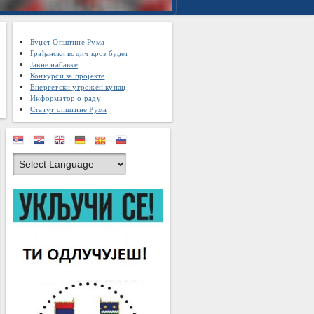
Буџет Општине Рума
Грађански водич кроз буџет
Јавне набавке
Конкурси за пројекте
Енергетски угрожен купац
Информатор о раду
Статут општине Рума