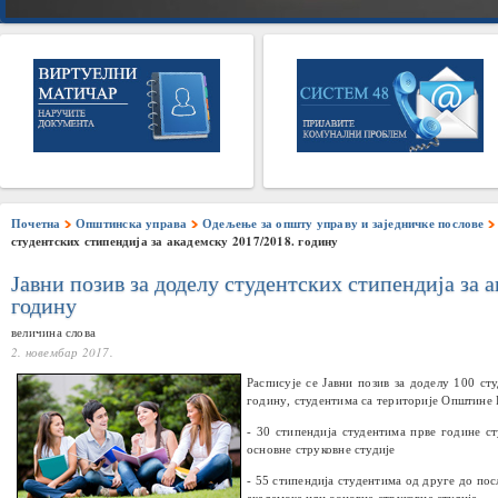
Почетна
Општинска управа
Одељење за општу управу и заједничке послове
студентских стипендија за академску 2017/2018. годину
Јавни позив за доделу студентских стипендија за 
годину
величина слова
2. новембар 2017.
Расписује се Јавни позив за доделу
100
сту
годину
,
студентима са територије
O
пштине 
- 30
стипендија студентима прве године ст
основне струковне студије
- 55
стипендија студентима од друге до пос