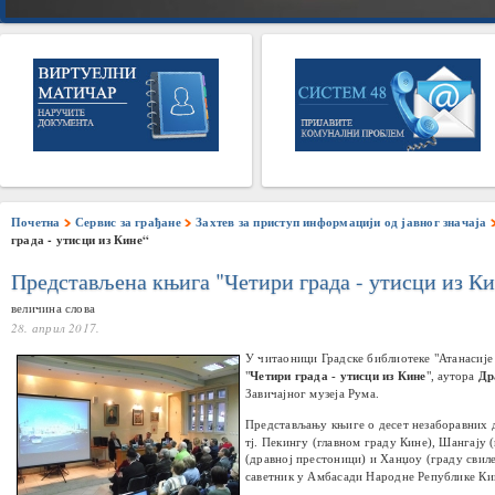
Почетна
Сервис за грађане
Захтев за приступ информацији од јавног значаја
града - утисци из Кине“
Представљена књига "Четири града - утисци из К
величина слова
28. април 2017.
У читаоници Градске библиотеке "Атанасије
"
Четири града - утисци из Кине
", аутора
Др
Завичајног музеја Рума.
Представљању књиге о
десет незаборавних 
тј. Пекингу (главном граду Кине), Шангају 
(дравној престоници) и Ханџоу (граду свил
саветник у Амбасади Народне Републике К