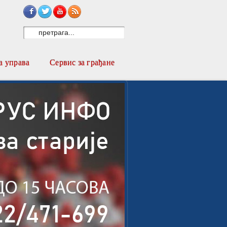
Sign in with Facebook
Sign in with Twitter
Subscribe on YouTube
Subscribe to RSS
 управа
Сервис за грађане