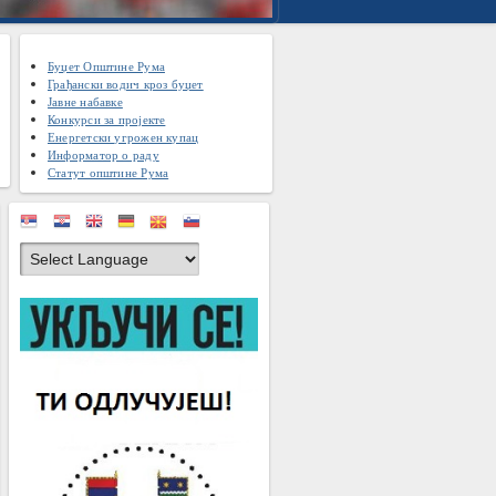
Буџет Општине Рума
Грађански водич кроз буџет
Јавне набавке
Конкурси за пројекте
Енергетски угрожен купац
Информатор о раду
Статут општине Рума