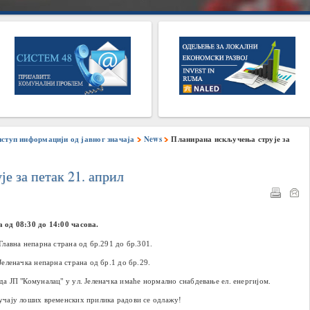
иступ информацији од јавног значаја
News
Планирана искључења струје за
е за петак 21. април
а од
08:30
до
14:00
часова.
 Главна непарна страна од бр.291 до бр.301.
 Јеленачка непарна страна од бр.1 до бр.29.
да ЈП "Комуналац" у ул. Јеленачка имаће нормално снабдевање ел. енергијом.
учају лоших временских прилика радови се одлажу!