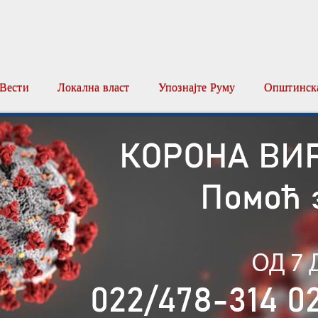
Вести
Локална власт
Упознајте Руму
Општинска