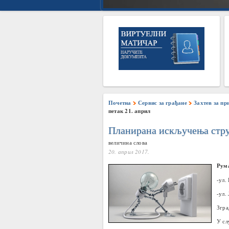
Почетна
Сервис за грађане
Захтев за пр
петак 21. април
Планирана искључења струј
величина слова
20. април 2017.
Рум
-
ул.
-
ул.
Згра
У
сл