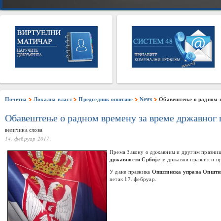
Почетна
Локална власт
Председник општине
News
Обавештење о радном в
Обавештење о радном времену за време државног 
величина слова
14. фебруар 2017.
Према Закону о државним и другим празни
државности Србије
је државни празник и п
У дане празника
Општинска управа Општи
петак 17. фебруар.