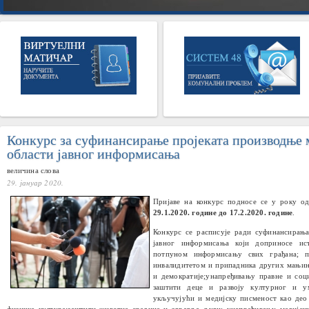
Конкурс за суфинансирање проjеката производње 
области jавног информисања
величина слова
29. јануар 2020.
Пријаве на конкурс подносе се у року о
29.1.2020. године до 17.2.2020. године
.
Конкурс се расписује ради суфинансирања
јавног информисања који доприносе ис
потпуном информисању свих грађана; п
инвалидитетом и припадника других мањинс
и демократије;унапређивању правне и соц
заштити деце и развоју културног и уме
укључујући и медијску писменост као део 